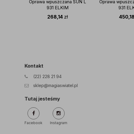
Oprawa wpuszczana SUN L
Oprawa wpuszc
931 ELKIM
931 EL
268,14
zł
450,1
Kontakt
(22) 228 21 94
sklep@magiaswiatel.pl
Tutaj jesteśmy
Facebook
Instagram