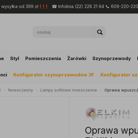
! ! !
wysyłka od 399 zł
☎ Infolinia (22) 228 21 94 📞 609-220-22
ne
Styl
Pomieszczenia
Żarówki
Szynoprzewody
nci
Konfigurator szynoprzewodów 3F
Konfigurator 
l
Nowoczesny
Lampy sufitowe nowoczesne
Oprawa wpuszcz
Oprawa wpu