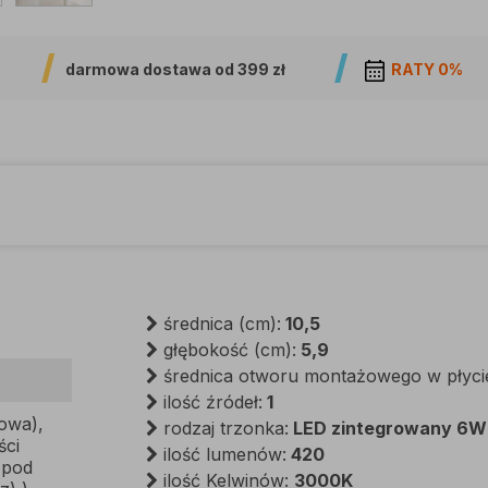
darmowa dostawa od
399 zł
RATY 0%
średnica (cm):
10,5
głębokość (cm):
5,9
średnica otworu montażowego w płyci
ilość źródeł:
1
owa),
rodzaj trzonka:
LED zintegrowany 6W
ści
ilość lumenów:
420
 pod
ilość Kelwinów:
3000K