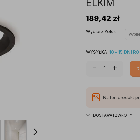
ELKIM
189,42
zł
Wybierz Kolor:
WYSYŁKA:
10 - 15 DNI 
-
+
D
%
Na ten produkt p
DOSTAWA I ZWROTY