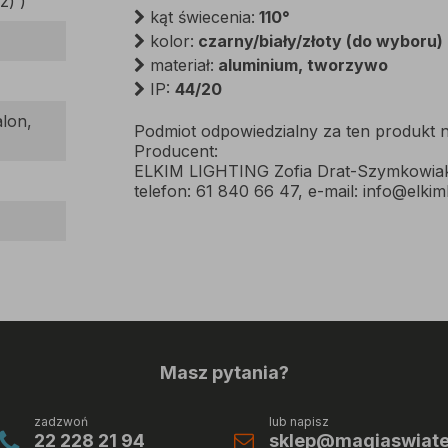
z) )
kąt świecenia:
110°
kolor:
czarny/biały/złoty (do wyboru)
materiał:
aluminium, tworzywo
IP:
44/20
alon,
Podmiot odpowiedzialny za ten produkt n
Producent:
ELKIM LIGHTING Zofia Drat-Szymkowiak, 
telefon: 61 840 66 47, e-mail: info@elkiml
Masz pytania?
zadzwoń
lub napisz
22 228 21 94
sklep@magiaswiatel