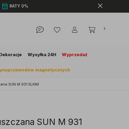
0
RATY 0%
Dekoracje
Wysyłka 24H
Wyprzedaż
szynoprzewodów magnetycznych
ana SUN M 931 ELKIM
szczana SUN M 931