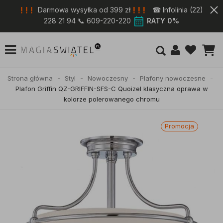
! ! !
! ! !
Darmowa wysyłka od 399 zł
☎ Infolinia (22)
228 21 94 📞 609-220-220
RATY 0%
Strona główna
Styl
Nowoczesny
Plafony nowoczesne
Plafon Griffin QZ-GRIFFIN-SFS-C Quoizel klasyczna oprawa w
kolorze polerowanego chromu
Promocja