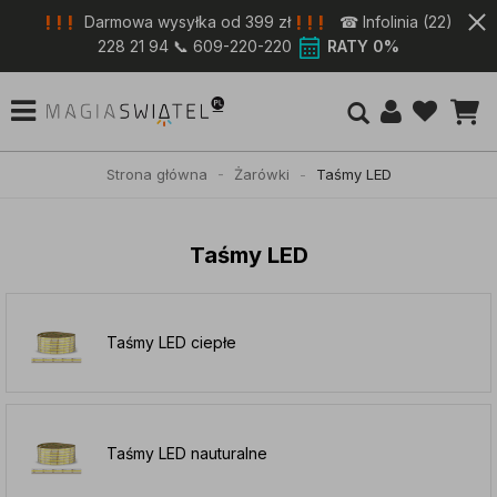
! ! !
! ! !
Darmowa wysyłka od 399 zł
☎ Infolinia (22)
228 21 94 📞 609-220-220
RATY 0%
Strona główna
Żarówki
Taśmy LED
Taśmy LED
Taśmy LED ciepłe
Taśmy LED nauturalne