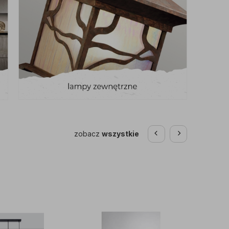
zobacz
wszystkie
promo