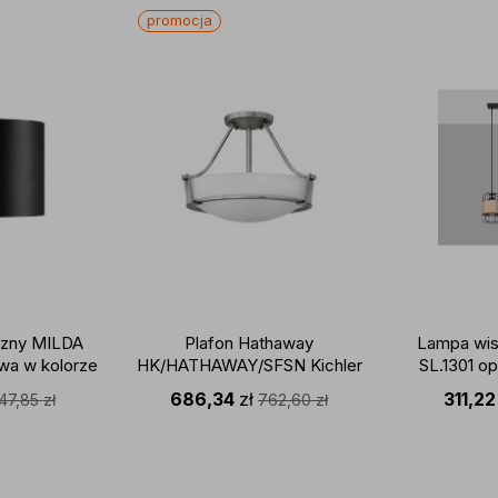
promocja
rzny MILDA
Plafon Hathaway
Lampa wis
wa w kolorze
HK/HATHAWAY/SFSN Kichler
SL.1301 o
ORDLUX
dekoracyjna oprawa w kolorze
czerni połą
686,34
zł
311,2
147,85
zł
762,60
zł
niklu
SOLLU