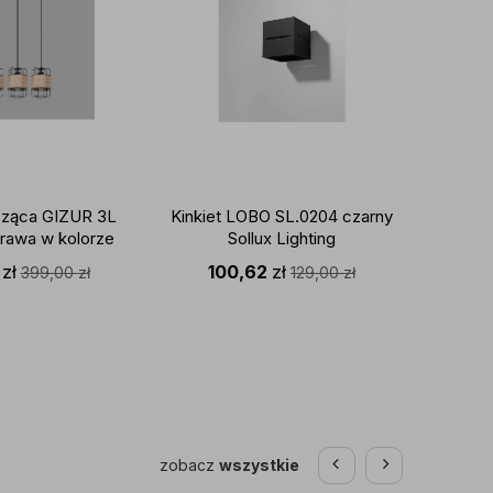
ząca GIZUR 3L
Kinkiet LOBO SL.0204 czarny
Żyran
prawa w kolorze
Sollux Lighting
BLK El
czona ze sznurem
oprawa 
2
zł
100,62
zł
1 1
399,00
zł
129,00
zł
X LIGHTING
zobacz
wszystkie