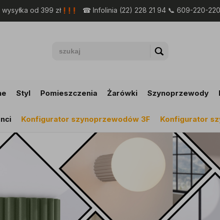
! ! !
wysyłka od 399 zł
☎ Infolinia (22) 228 21 94 📞 609-220-22
ne
Styl
Pomieszczenia
Żarówki
Szynoprzewody
nci
Konfigurator szynoprzewodów 3F
Konfigurator 