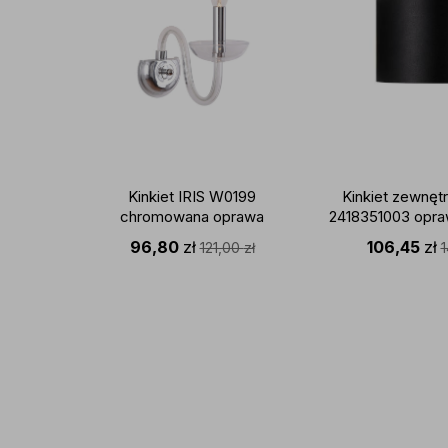
Kinkiet IRIS W0199
Kinkiet zewnęt
chromowana oprawa
2418351003 opra
MAXLIGHT
czarnym N
96,80
zł
106,45
zł
121,00
zł