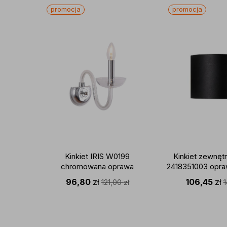
promocja
promocja
Kinkiet IRIS W0199
Kinkiet zewnęt
chromowana oprawa
2418351003 opra
MAXLIGHT
czarnym N
96,80
zł
106,45
zł
121,00
zł