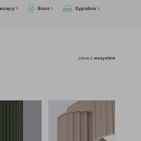
iecięcy
Biuro
Sypialnia
zobacz
wszystkie