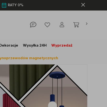
0
RATY 0%
Dekoracje
Wysyłka 24H
Wyprzedaż
szynoprzewodów magnetycznych