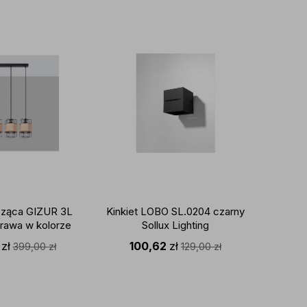
promo
ząca GIZUR 3L
Kinkiet LOBO SL.0204 czarny
Żyran
prawa w kolorze
Sollux Lighting
BLK El
czona ze sznurem
oprawa 
2
zł
100,62
zł
1 1
399,00
zł
129,00
zł
X LIGHTING