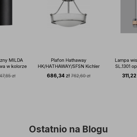
rzny MILDA
Plafon Hathaway
Lampa wis
wa w kolorze
HK/HATHAWAY/SFSN Kichler
SL.1301 o
ORDLUX
dekoracyjna oprawa w kolorze
czerni połą
686,34
zł
311,2
147,85
zł
762,60
zł
niklu
SOLLU
Ostatnio na Blogu