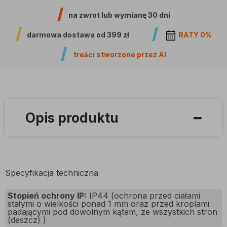
na zwrot lub wymianę
30 dni
darmowa dostawa od
399 zł
RATY 0%
treści stworzone przez AI
Opis produktu
Specyfikacja techniczna
Stopień ochrony IP:
IP44 (ochrona przed ciałami
stałymi o wielkości ponad 1 mm oraz przed kroplami
padającymi pod dowolnym kątem, ze wszystkich stron
(deszcz) )