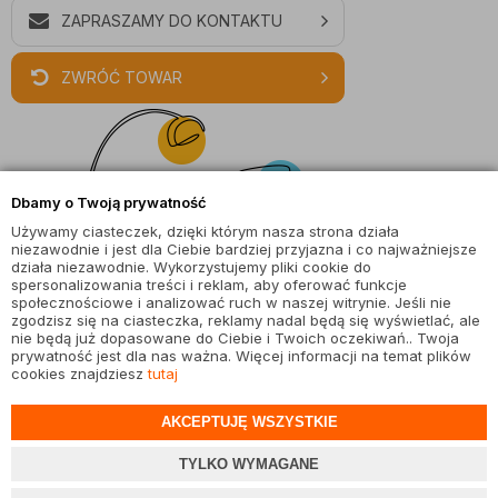
ZAPRASZAMY DO KONTAKTU
ZWRÓĆ TOWAR
Dbamy o Twoją prywatność
Używamy ciasteczek, dzięki którym nasza strona działa
niezawodnie i jest dla Ciebie bardziej przyjazna i co najważniejsze
działa niezawodnie. Wykorzystujemy pliki cookie do
spersonalizowania treści i reklam, aby oferować funkcje
społecznościowe i analizować ruch w naszej witrynie. Jeśli nie
zgodzisz się na ciasteczka, reklamy nadal będą się wyświetlać, ale
nie będą już dopasowane do Ciebie i Twoich oczekiwań.. Twoja
prywatność jest dla nas ważna. Więcej informacji na temat plików
cookies znajdziesz
tutaj
© wszystkie prawa zastrzeżone |
magiaswiatel.pl
AKCEPTUJĘ WSZYSTKIE
Projekt i oprogramowanie sklepu:
Ebexo
TYLKO WYMAGANE