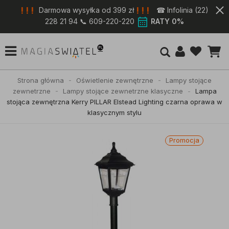
! ! !
! ! !
Darmowa wysyłka od 399 zł
☎ Infolinia (22)
228 21 94 📞 609-220-220
RATY 0%
Strona główna
Oświetlenie zewnętrzne
Lampy stojące
zewnetrzne
Lampy stojące zewnetrzne klasyczne
Lampa
stojąca zewnętrzna Kerry PILLAR Elstead Lighting czarna oprawa w
klasycznym stylu
Promocja