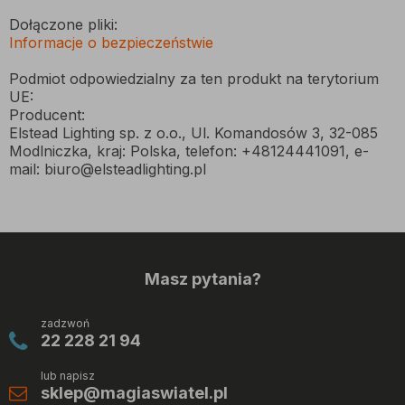
Dołączone pliki:
Informacje o bezpieczeństwie
Podmiot odpowiedzialny za ten produkt na terytorium
UE:
Producent:
Elstead Lighting sp. z o.o., Ul. Komandosów 3, 32-085
Modlniczka, kraj: Polska, telefon: +48124441091, e-
mail: biuro@elsteadlighting.pl
Masz pytania?
zadzwoń
22 228 21 94
lub napisz
sklep@magiaswiatel.pl