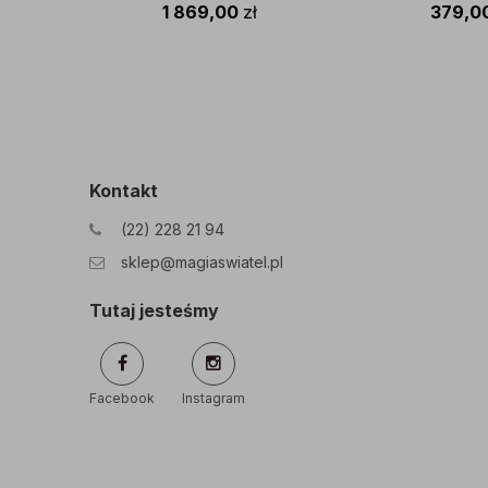
oprawa w kolorze białym
w kolorze 
1 869,00
zł
379,0
Kontakt
(22) 228 21 94
sklep@magiaswiatel.pl
Tutaj jesteśmy
Facebook
Instagram