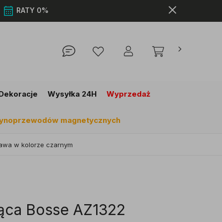
0
RATY 0%
Dekoracje
Wysyłka 24H
Wyprzedaż
szynoprzewodów magnetycznych
awa w kolorze czarnym
ąca Bosse AZ1322