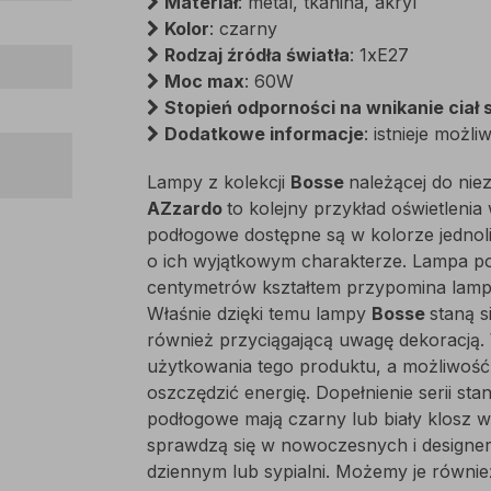
Materiał
: metal, tkanina, akryl
Kolor
: czarny
Rodzaj źródła światła
: 1xE27
Moc max
: 60W
Stopień odporności na wnikanie ciał st
Dodatkowe informacje
: istnieje moż
Lampy z kolekcji
Bosse
należącej do nie
AZzardo
to kolejny przykład oświetleni
podłogowe dostępne są w kolorze jednolite
o ich wyjątkowym charakterze. Lampa p
centymetrów kształtem przypomina lamp
Właśnie dzięki temu lampy
Bosse
staną s
również przyciągającą uwagę dekoracją.
użytkowania tego produktu, a możliwoś
oszczędzić energię. Dopełnienie serii st
podłogowe mają czarny lub biały klosz w 
sprawdzą się w nowoczesnych i designe
dziennym lub sypialni. Możemy je równi