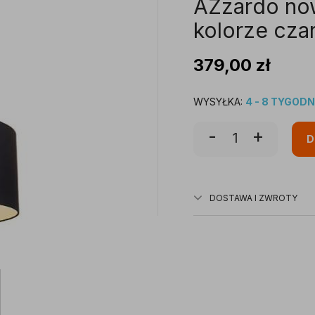
AZzardo no
kolorze cz
379,00
zł
WYSYŁKA:
4 - 8 TYGODN
-
+
D
DOSTAWA I ZWROTY