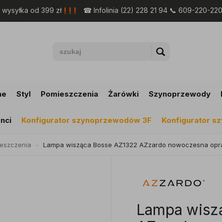
! ! !
wysyłka od 399 zł
☎ Infolinia (22) 228 21 94 📞 609-220-22
ne
Styl
Pomieszczenia
Żarówki
Szynoprzewody
nci
Konfigurator szynoprzewodów 3F
Konfigurator 
eszczenia
Lampa wisząca Bosse AZ1322 AZzardo nowoczesna opr
Lampa wisz