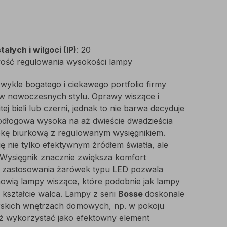
ałych i wilgoci (IP)
: 20
liwość regulowania wysokości lampy
zwykle bogatego i ciekawego portfolio firmy
a w nowoczesnych stylu. Oprawy wiszące i
j bieli lub czerni, jednak to nie barwa decyduje
odłogowa wysoka na aż dwieście dwadzieścia
kę biurkową z regulowanym wysięgnikiem.
ię nie tylko efektywnym źródłem światła, ale
 Wysięgnik znacznie zwiększa komfort
ć zastosowania żarówek typu LED pozwala
anowią lampy wiszące, które podobnie jak lampy
kształcie walca. Lampy z serii
Bosse
doskonale
rskich wnętrzach domowych, np. w pokoju
eż wykorzystać jako efektowny element