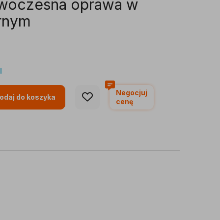
woczesna oprawa w
arnym
I
Negocjuj
odaj do koszyka
cenę