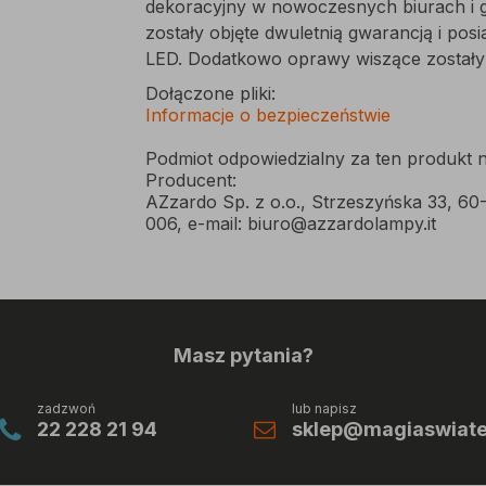
dekoracyjny w nowoczesnych biurach i g
zostały objęte dwuletnią gwarancją i po
LED. Dodatkowo oprawy wiszące zostały
Dołączone pliki:
Informacje o bezpieczeństwie
Podmiot odpowiedzialny za ten produkt n
Producent:
AZzardo Sp. z o.o., Strzeszyńska 33, 60
006, e-mail: biuro@azzardolampy.it
Masz pytania?
zadzwoń
lub napisz
22 228 21 94
sklep@magiaswiatel