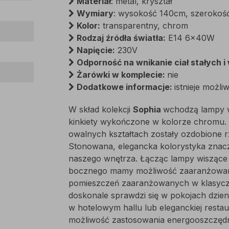
Materiał
: metal, kryształ
Wymiary
: wysokość 140cm, szerokoś
Kolor:
transparentny, chrom
Rodzaj źródła światła:
E14 6x40W
Napięcie:
230V
Odporność na wnikanie ciał stałych i w
Żarówki w komplecie:
nie
Dodatkowe informacje:
istnieje możl
W skład kolekcji
Sophia
wchodzą lampy w
kinkiety wykończone w kolorze chromu
owalnych kształtach zostały ozdobione 
Stonowana, elegancka kolorystyka znacz
naszego wnętrza. Łącząc lampy wiszące lu
bocznego mamy możliwość zaaranżowani
pomieszczeń zaaranżowanych w klasycz
doskonale sprawdzi się w pokojach dzien
w hotelowym hallu lub eleganckiej restaur
możliwość zastosowania energooszczęd