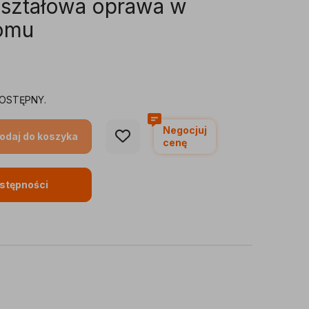
yształowa oprawa w
romu
OSTĘPNY.
Negocjuj
odaj do koszyka
cenę
stępności