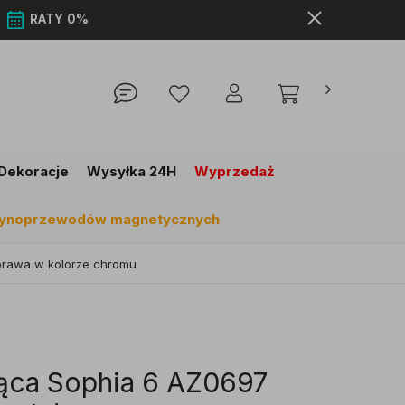
0
RATY 0%
Dekoracje
Wysyłka 24H
Wyprzedaż
szynoprzewodów magnetycznych
prawa w kolorze chromu
ąca Sophia 6 AZ0697