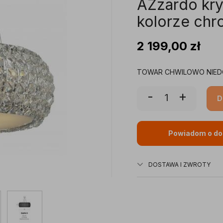
AZzardo kr
kolorze ch
2 199,00
zł
TOWAR CHWILOWO NIED
-
+
D
Powiadom o do
DOSTAWA I ZWROTY