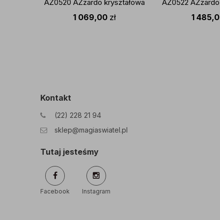
AZ0520 AZzardo kryształowa
AZ0522 AZzardo 
oprawa w kolorze chromu
oprawa w kolo
1 069,00
zł
1 485,
Kontakt
(22) 228 21 94
sklep@magiaswiatel.pl
Tutaj jesteśmy
Facebook
Instagram