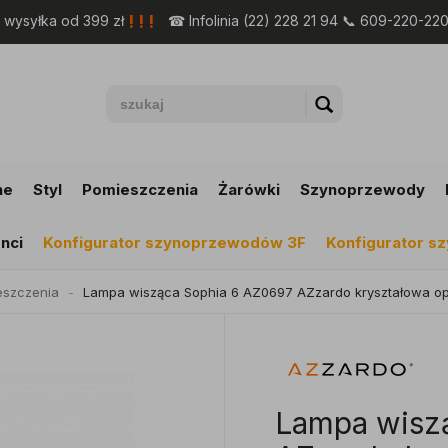
! ! !
wysyłka od 399 zł
☎ Infolinia (22) 228 21 94 📞 609-220-22
ne
Styl
Pomieszczenia
Żarówki
Szynoprzewody
nci
Konfigurator szynoprzewodów 3F
Konfigurator 
eszczenia
Lampa wisząca Sophia 6 AZ0697 AZzardo kryształowa o
Lampa wisz