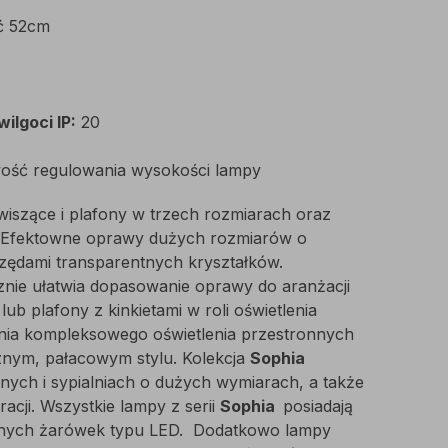
ć 52cm
ilgoci IP:
20
iwość regulowania wysokości lampy
iszące i plafony w trzech rozmiarach oraz
. Efektowne oprawy dużych rozmiarów o
rzędami transparentnych kryształków.
nie ułatwia dopasowanie oprawy do aranżacji
b plafony z kinkietami w roli oświetlenia
a kompleksowego oświetlenia przestronnych
nym, pałacowym stylu. Kolekcja
Sophia
nych i sypialniach o dużych wymiarach, a także
acji. Wszystkie lampy z serii
Sophia
posiadają
nych żarówek typu LED. Dodatkowo lampy