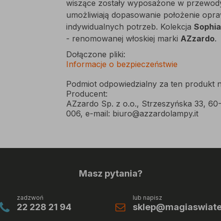
wiszące zostały wyposażone w przewody z
umożliwiają dopasowanie położenie opra
indywidualnych potrzeb. Kolekcja
Sophi
- renomowanej włoskiej marki
AZzardo
.
Dołączone pliki:
Informacje o bezpieczeństwie
Podmiot odpowiedzialny za ten produkt n
Producent:
AZzardo Sp. z o.o., Strzeszyńska 33, 60
006, e-mail: biuro@azzardolampy.it
Masz pytania?
zadzwoń
lub napisz
22 228 21 94
sklep@magiaswiatel