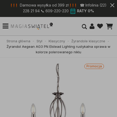
! ! !
! ! !
Darmowa wysyłka od 399 zł
☎ Infolinia (22)
228 21 94 📞 609-220-220
RATY 0%
Strona główna
Styl
Klasyczny
Żyrandole klasyczne
Żyrandol Aegean AG3 PN Elstead Lighting rustykalna oprawa w
kolorze polerowanego niklu
Promocja