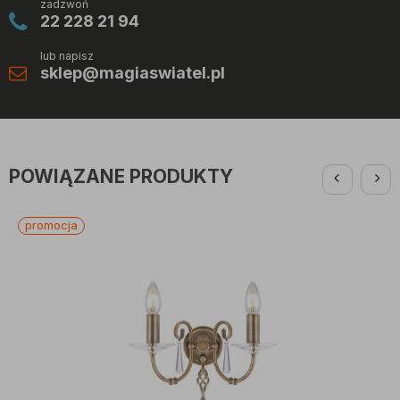
zadzwoń
22 228 21 94
lub napisz
sklep@magiaswiatel.pl
POWIĄZANE PRODUKTY
promocja