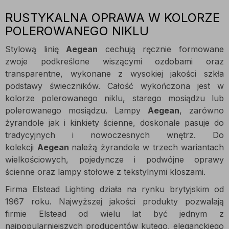
RUSTYKALNA OPRAWA W KOLORZE
POLEROWANEGO NIKLU
Stylową linię
Aegean
cechują ręcznie formowane
zwoje podkreślone wiszącymi ozdobami oraz
transparentne, wykonane z wysokiej jakości szkła
podstawy świeczników. Całość wykończona jest w
kolorze polerowanego niklu, starego mosiądzu lub
polerowanego mosiądzu. Lampy
Aegean
, zarówno
żyrandole jak i kinkiety ścienne, doskonale pasuje do
tradycyjnych i nowoczesnych wnętrz. Do
kolekcji
Aegean
należą żyrandole w trzech wariantach
wielkościowych, pojedyncze i podwójne oprawy
ścienne oraz lampy stołowe z tekstylnymi kloszami.
Firma Elstead Lighting działa na rynku brytyjskim od
1967 roku. Najwyższej jakości produkty pozwalają
firmie Elstead od wielu lat być jednym z
najpopularniejszych producentów kutego, eleganckiego