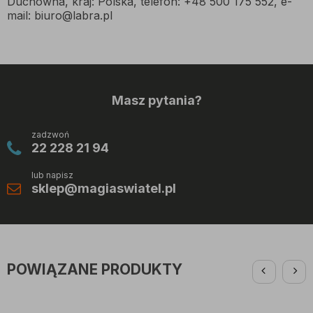
Duchowna, kraj: Polska, telefon: +48 500 175 552, e-
mail: biuro@labra.pl
Masz pytania?
zadzwoń
22 228 21 94
lub napisz
sklep@magiaswiatel.pl
POWIĄZANE PRODUKTY