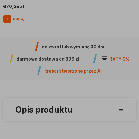
670,35
zł
dodaj
+
na zwrot lub wymianę
30 dni
darmowa dostawa od
399 zł
RATY 0%
treści stworzone przez AI
Opis produktu