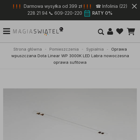
! ! !
! ! !
Darmowa wysyłka od 399 zł
☎ Infolinia (22)
228 21 94 📞 609-220-220
RATY 0%
Strona główna
Pomieszczenia
Sypialnia
Oprawa
wpuszczana Dota Linear WP 3000K LED Labra nowoczesna
oprawa sufitowa