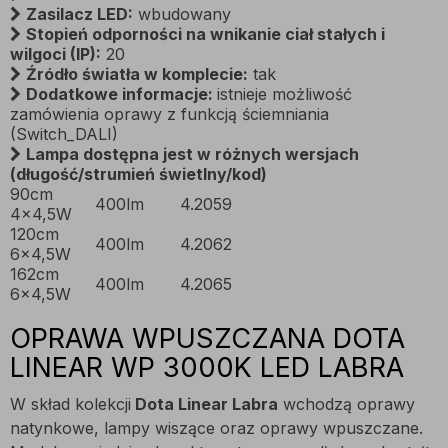
Zasilacz LED:
wbudowany
Stopień odporności na wnikanie ciał stałych i
wilgoci (IP):
20
Źródło światła w komplecie:
tak
Dodatkowe informacje:
istnieje możliwość
zamówienia oprawy z funkcją ściemniania
(Switch_DALI)
Lampa dostępna jest w różnych wersjach
(długość/strumień świetlny/kod)
90cm
400lm
4.2059
4x4,5W
120cm
400lm
4.2062
6x4,5W
162cm
400lm
4.2065
6x4,5W
OPRAWA WPUSZCZANA DOTA
LINEAR WP 3000K LED LABRA
W skład kolekcji
Dota Linear Labra
wchodzą oprawy
natynkowe, lampy wiszące oraz oprawy wpuszczane.