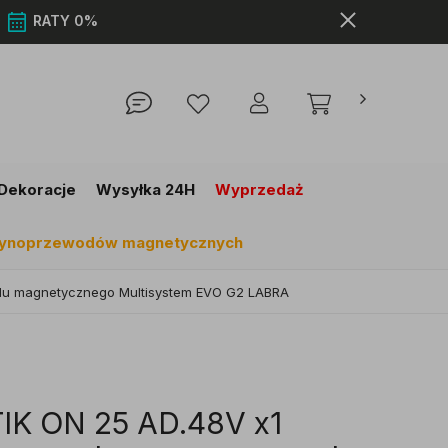
0
RATY 0%
Dekoracje
Wysyłka 24H
Wyprzedaż
szynoprzewodów magnetycznych
odu magnetycznego Multisystem EVO G2 LABRA
TIK ON 25 AD.48V x1