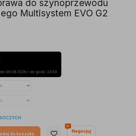
prawa do szynoprzewodu
ego Multisystem EVO G2
4
o 09.08.2026 r. do godz. 23:59
OBOCZYCH
Negocjuj
odaj do koszyka