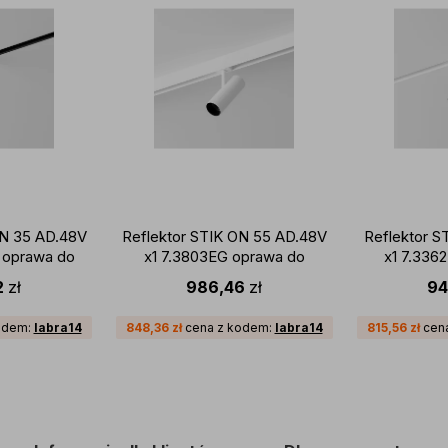
ON 35 AD.48V
Reflektor STIK ON 55 AD.48V
Reflektor S
 oprawa do
x1 7.3803EG oprawa do
x1 7.336
ewodu
szynoprzewodu
szyn
2
zł
986,46
zł
94
Multisystem
magnetycznego Multisystem
magnetyczn
LABRA
EVO G2 LABRA
EVO 
odem:
labra14
848,36
zł
cena z kodem:
labra14
815,56
zł
cen