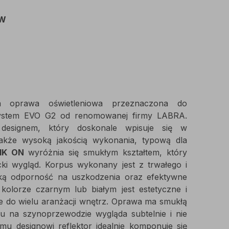
5W
oprawa oświetleniowa przeznaczona do
ystem EVO G2 od renomowanej firmy LABRA.
m designem, który doskonale wpisuje się w
akże wysoką jakością wykonania, typową dla
IK ON
wyróżnia się smukłym kształtem, który
ki wygląd. Korpus wykonany jest z trwałego i
ką odporność na uszkodzenia oraz efektywne
kolorze czarnym lub białym jest estetyczne i
e do wielu aranżacji wnętrz. Oprawa ma smukłą
u na szynoprzewodzie wygląda subtelnie i nie
mu designowi reflektor idealnie komponuje się