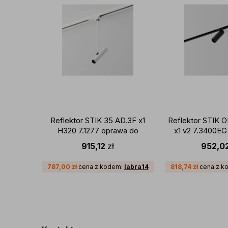
Reflektor STIK 35 AD.3F x1
Reflektor STIK 
H320 7.1277 oprawa do
x1 v2 7.3400EG
szynoprzewodu 3-fazowego
szynoprz
915,12
zł
952,0
LABRA
magnetycznego 
EVO G2 
787,00
zł
cena z kodem:
labra14
818,74
zł
cena z k