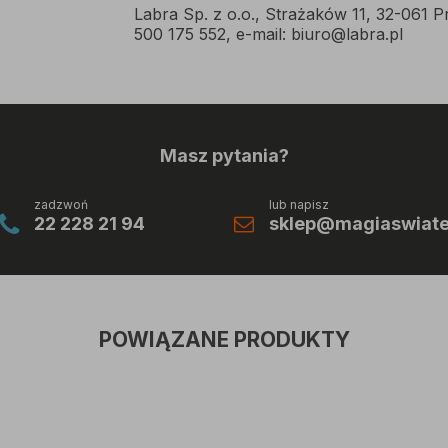
Labra Sp. z o.o., Strażaków 11, 32-061 P
500 175 552, e-mail: biuro@labra.pl
Masz pytania?
zadzwoń
lub napisz
22 228 21 94
sklep@magiaswiatel
POWIĄZANE PRODUKTY