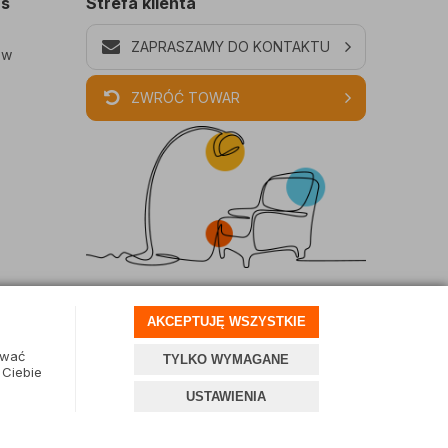
as
Strefa klienta
ZAPRASZAMY DO KONTAKTU
ów
ZWRÓĆ TOWAR
AKCEPTUJĘ WSZYSTKIE
ować
TYLKO WYMAGANE
 Ciebie
USTAWIENIA
Projekt i oprogramowanie sklepu:
Ebexo