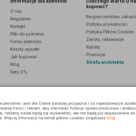
Informacje dla klientów
Dlaczego warto u n
kupowć?
O nas
Bezpieczeństwo zakup
Regulamin
Polityka prywatności
Kontakt
Polityka Plików Cookies
Pliki do pobrania
Zwroty, reklamacje
Formy płatności
Rabaty
Koszty wysyłki
Promocje
Jak kupować
Strefa architekta
Blog
Raty 0%
zawodnie i jest dla Ciebie bardziej przyjazna i co najważniejsze działa
owania treści i reklam, aby oferować funkcje społecznościowe i analiz
zka, reklamy nadal będą się wyświetlać, ale nie będą już dopasowane do
. Więcej informacji na temat plików cookies znajdziesz
tutaj