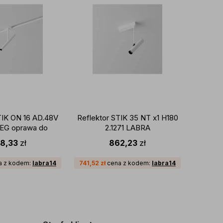
TIK ON 16 AD.48V
Reflektor STIK 35 NT x1 H180
Reflekt
2EG oprawa do
2.1271 LABRA
x2 7
oprzewodu
8,33
zł
862,23
zł
ego Multisystem
magnet
G2 LABRA
a z kodem:
labra14
741,52
zł
cena z kodem:
labra14
919,23
z