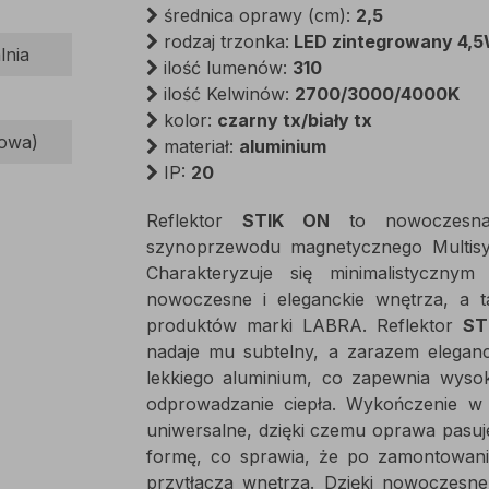
średnica oprawy (cm):
2,5
rodzaj trzonka:
LED zintegrowany 4,
lnia
ilość lumenów:
310
ilość Kelwinów:
2700/3000/4000K
kolor:
czarny tx/biały tx
dowa)
materiał:
aluminium
IP:
20
Reflektor
STIK ON
to nowoczesna 
szynoprzewodu magnetycznego Multis
Charakteryzuje się minimalistyczny
nowoczesne i eleganckie wnętrza, a t
produktów marki LABRA. Reflektor
ST
nadaje mu subtelny, a zarazem eleganc
lekkiego aluminium, co zapewnia wyso
odprowadzanie ciepła. Wykończenie w 
uniwersalne, dzięki czemu oprawa pasuj
formę, co sprawia, że po zamontowani
przytłacza wnętrza. Dzięki nowoczesne