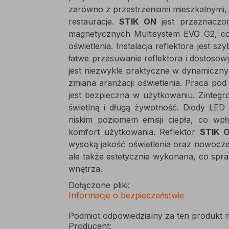
zarówno z przestrzeniami mieszkalnymi, ja
restauracje.
STIK ON
jest przeznaczo
magnetycznych Multisystem EVO G2, co
oświetlenia. Instalacja reflektora jest 
łatwe przesuwanie reflektora i dostoso
jest niezwykle praktyczne w dynamiczny
zmiana aranżacji oświetlenia. Praca p
jest bezpieczna w użytkowaniu. Zinte
świetlną i długą żywotność. Diody LED 
niskim poziomem emisji ciepła, co wp
komfort użytkowania. Reflektor
STIK 
wysoką jakość oświetlenia oraz nowoczes
ale także estetycznie wykonana, co spr
wnętrza.
Dołączone pliki:
Informacje o bezpieczeństwie
Podmiot odpowiedzialny za ten produkt n
Producent: