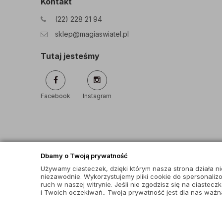
Kontakt
(22) 228 21 94
sklep@magiaswiatel.pl
Tutaj jesteśmy
Facebook
Instagram
Dbamy o Twoją prywatność
Używamy ciasteczek, dzięki którym nasza strona działa nie
niezawodnie. Wykorzystujemy pliki cookie do spersonaliz
ruch w naszej witrynie. Jeśli nie zgodzisz się na ciastec
i Twoich oczekiwań.. Twoja prywatność jest dla nas ważna
© wszystkie prawa zastrzeżone |
magiaswiatel.pl