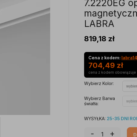
7.2220EG o
magnetyczn
LABRA
819,18
zł
Cena z kodem:
labra1
704,49
zł
cena z kodem obowiązuje d
Wybierz Kolor:
Wybierz Barwa
światła:
WYSYŁKA:
25-35 DNI R
-
+
D