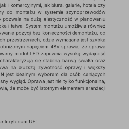
k i komercyjnymi, jak biura, galerie, hotele czy
ny do montażu w systemie szynoprzewodów
 pozwala na dużą elastyczność w planowaniu
szybka i łatwa. System montażu umożliwia również
wywanie pozycji bez konieczności demontażu, co
ch przestrzeniach, gdzie wymagana jest szybka
od obniżonym napięciem 48V sprawia, że oprawa
growany moduł LED zapewnia wysoką wydajność
charakteryzują się stabilną barwą światła oraz
ływa na dłuższą żywotność oprawy i większy
ON
jest idealnym wyborem dla osób ceniących
ny wygląd. Oprawa jest nie tylko funkcjonalna,
awia, że może być istotnym elementem aranżacji
a terytorium UE: