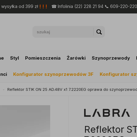
! ! !
wysyłka od 399 zł
☎ Infolinia (22) 228 21 94 📞 609-220-22
ne
Styl
Pomieszczenia
Żarówki
Szynoprzewody
nci
Konfigurator szynoprzewodów 3F
Konfigurator 
Reflektor STIK ON 25 AD.48V x1 7.2220EG oprawa do szynoprzew
Reflektor S